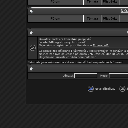
Fórum
Témata
Příspěvky
N.O.
Fórum
Témata
Příspěvky
Uživatelé zaslali celkem
5540
příspěvků.
Je zde
340
registrovaných uživatelů.
Nejnovějším registrovaným uživatelem je
Frusseu-43
.
Celkem je zde přítomno
5
uživatelů: 0 registrovaných, 0 skrytých 
Nejvíce zde bylo současně přítomno
976
uživatelů dne út Čer 02, 
Registrovaní uživatelé: nikdo není přítomen
Tato data jsou založena na aktivitě uživatelů během posledních 5 minut.
Uživatel:
Heslo:
Nové příspěvky