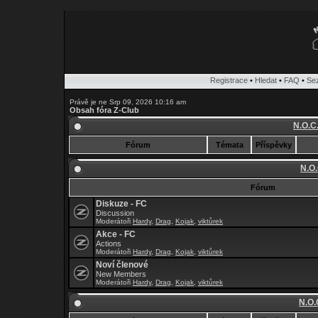
Registrace
•
Hledat
•
FAQ
•
Se
Právě je ne Srp 09, 2026 10:16 am
Obsah fóra Z-Club
N.O.C
Fórum
Témata
Příspěvky
N.O.
Fórum
Diskuze - FC
Discussion
Moderátoři
Hardy
,
Drag
,
Kojak
,
viktůrek
Akce - FC
Actions
Moderátoři
Hardy
,
Drag
,
Kojak
,
viktůrek
Noví členové
New Members
Moderátoři
Hardy
,
Drag
,
Kojak
,
viktůrek
N.O.