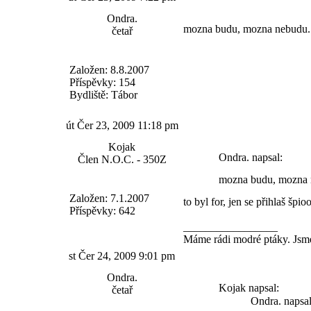
Ondra.
mozna budu, mozna nebudu...
četař
Založen: 8.8.2007
Příspěvky: 154
Bydliště: Tábor
út Čer 23, 2009 11:18 pm
Kojak
Ondra. napsal:
Člen N.O.C. - 350Z
mozna budu, mozna n
Založen: 7.1.2007
to byl for, jen se přihlaš špi
Příspěvky: 642
_________________
Máme rádi modré ptáky. Jsme
st Čer 24, 2009 9:01 pm
Ondra.
Kojak napsal:
četař
Ondra. napsal