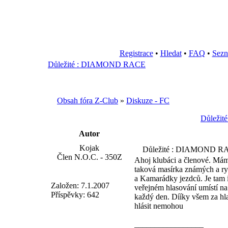
Registrace
•
Hledat
•
FAQ
•
Sezn
Důležité : DIAMOND RACE
Obsah fóra Z-Club
»
Diskuze - FC
Důleži
Autor
Kojak
Důležité : DIAMOND R
Člen N.O.C. - 350Z
Ahoj klubáci a členové. Mám
taková masírka známých a ryc
a Kamarádky jezdců. Je tam i
Založen: 7.1.2007
veřejném hlasování umístí na
Příspěvky: 642
každý den. Dííky všem za hla
hlásit nemohou
_________________