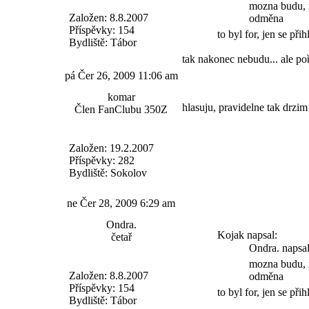
mozna budu, m
Založen: 8.8.2007
odměna
Příspěvky: 154
to byl for, jen se při
Bydliště: Tábor
tak nakonec nebudu... ale po
pá Čer 26, 2009 11:06 am
komar
hlasuju, pravidelne tak drzim 
Člen FanClubu 350Z
Založen: 19.2.2007
Příspěvky: 282
Bydliště: Sokolov
ne Čer 28, 2009 6:29 am
Ondra.
Kojak napsal:
četař
Ondra. napsal
mozna budu, m
Založen: 8.8.2007
odměna
Příspěvky: 154
to byl for, jen se při
Bydliště: Tábor