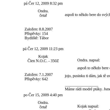
pá Čer 12, 2009 8:32 pm
Ondra.
aspoň to někdo bere do svý
četař
Založen: 8.8.2007
Příspěvky: 154
Bydliště: Tábor
pá Čer 12, 2009 11:23 pm
Kojak
Ondra. napsal:
Člen N.O.C. - 350Z
aspoň to někdo bere
Založen: 7.1.2007
jojo, pusinku ti dám, jak tě 
Příspěvky: 642
_________________
Máme rádi modré ptáky. Jsme
po Čer 15, 2009 4:40 pm
Ondra.
Kojak napsal:
četař