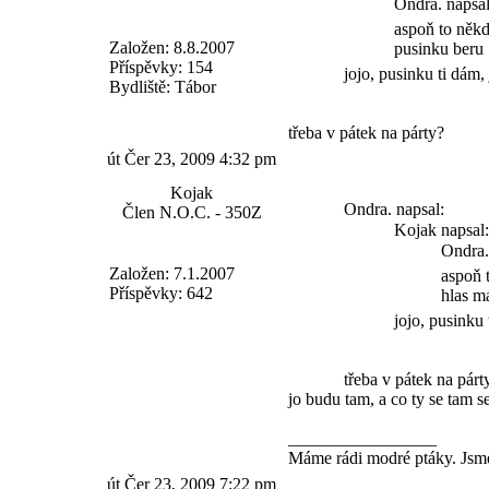
Ondra. napsal
aspoň to něk
Založen: 8.8.2007
pusinku beru
Příspěvky: 154
jojo, pusinku ti dám,
Bydliště: Tábor
třeba v pátek na párty?
út Čer 23, 2009 4:32 pm
Kojak
Ondra. napsal:
Člen N.O.C. - 350Z
Kojak napsal:
Ondra.
Založen: 7.1.2007
aspoň 
Příspěvky: 642
hlas m
jojo, pusinku
třeba v pátek na pár
jo budu tam, a co ty se tam se.
_________________
Máme rádi modré ptáky. Jsme
út Čer 23, 2009 7:22 pm