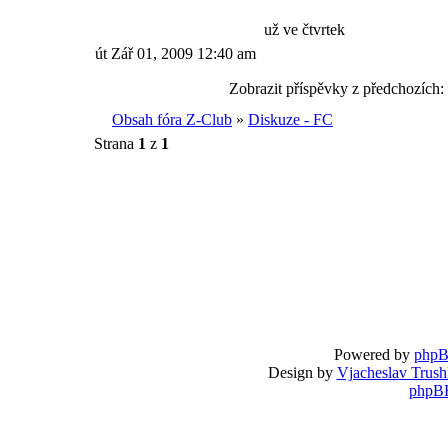
už ve čtvrtek
út Zář 01, 2009 12:40 am
Zobrazit příspěvky z předchozích:
Obsah fóra Z-Club
»
Diskuze - FC
Strana
1
z
1
Powered by
php
Design by
Vjacheslav Trush
phpBB