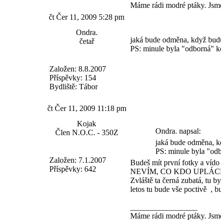
Máme rádi modré ptáky. Jsme
čt Čer 11, 2009 5:28 pm
Ondra.
jaká bude odměna, když budu
četař
PS: minule byla "odborná" ko
Založen: 8.8.2007
Příspěvky: 154
Bydliště: Tábor
čt Čer 11, 2009 11:18 pm
Kojak
Ondra. napsal:
Člen N.O.C. - 350Z
jaká bude odměna, k
PS: minule byla "odb
Založen: 7.1.2007
Budeš mít první fotky a vído
Příspěvky: 642
NEVÍM, CO KDO UPLÁC
Zvláště ta černá zubatá, tu b
letos tu bude vše poctivě
, b
_________________
Máme rádi modré ptáky. Jsme