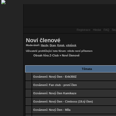
Registrace
•
Hledat
•
FAQ
•
Se
Noví členové
Moderátoři:
Hardy
,
Drag
,
Kojak
,
viktůrek
Uživatelé prohlížející toto fórum: nikdo není přítomen
Obsah fóra Z-Club
»
Noví členové
Témata
Oznámení:
Nový člen - Erik350Z
Oznámení:
Fan club - první člen
Oznámení:
Nový člen Kamikaze
Oznámení:
Nový člen - Cimboss (19.tý člen)
Oznámení:
Nový člen - Míla