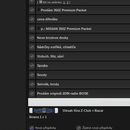
[
Jdi na stránku:
1
,
2
]
Prodám 350Z Premium Packet
cena diferáku
p.: NISSAN 350Z Premium Packet
Nove brzdove desky
Nádržky ostřiků, chladiče
Vzduch. filtr, sání
Spojka
Svody
Setrvák, brzdy
Prodám originál 2DIN radio BOSE
Zobrazit témata za 
Obsah fóra Z-Club
»
Bazar
Strana
1
z
1
Nové příspěvky
Žádné nové příspěvky