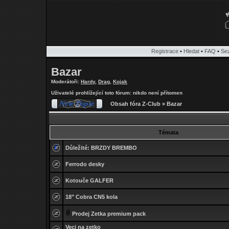
Registrace
•
Hledat
•
FAQ
•
Se
Bazar
Moderátoři:
Hardy
,
Drag
,
Kojak
Uživatelé prohlížející toto fórum: nikdo není přítomen
Obsah fóra Z-Club
»
Bazar
Témata
Důležité:
BRZDY BREMBO
Ferrodo desky
Kotouče GALFER
18" Cobra CN5 kola
Prodej Zetka premium pack
Veci na zetko