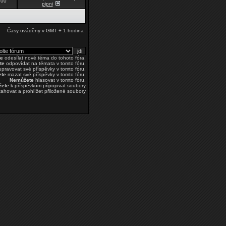
500
pipni
Časy uváděny v GMT + 1 hodina
e
odesílat nové téma do tohoto fóra.
te
odpovídat na témata v tomto fóru.
pravovat své příspěvky v tomto fóru.
te
mazat své příspěvky v tomto fóru.
Nemůžete
hlasovat v tomto fóru.
žete
k příspěvkům připojovat soubory
ahovat a prohlížet přiložené soubory