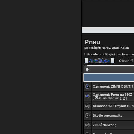
Pneu
Moderátoři:
Hardy
,
Drag
,
Kojak
Uživatelé prohlížející toto fórum:
Obsah fó
Oznámení:
ZIMNI OBUTI
Oznámení:
Pneu na 350Z
[
Jdi na stránku:
1
,
2
]
Arkansas WR Treylon Burk
Skvělé pneumatiky
Zimní Nankang