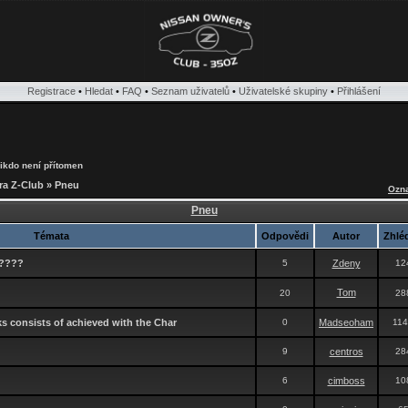
Registrace
•
Hledat
•
FAQ
•
Seznam uživatelů
•
Uživatelské skupiny
•
Přihlášení
 nikdo není přítomen
ra Z-Club
»
Pneu
Ozna
Pneu
Témata
Odpovědi
Autor
Zhlé
?????
5
Zdeny
12
Tom
20
28
s consists of achieved with the Char
0
Madseoham
11
9
centros
28
6
cimboss
10