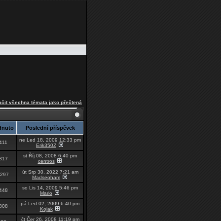
čit všechna témata jako přečtená
dnuto
Poslední příspěvek
ne Led 18, 2009 12:33 pm
411
Erik350Z
st Říj 08, 2008 6:40 pm
817
centros
út Srp 30, 2022 7:21 am
4297
Madseoham
so Lis 14, 2009 5:46 pm
448
Mario
pá Led 02, 2009 6:40 pm
808
Kojak
čt Čer 26, 2008 11:19 pm