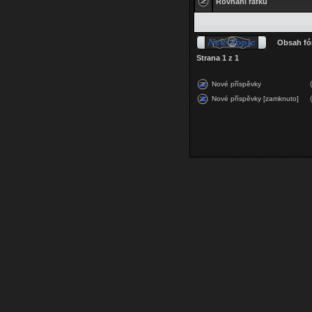
Rovnani rafku
Obsah fó
Strana
1
z
1
Nové příspěvky
Nové příspěvky [zamknuto]