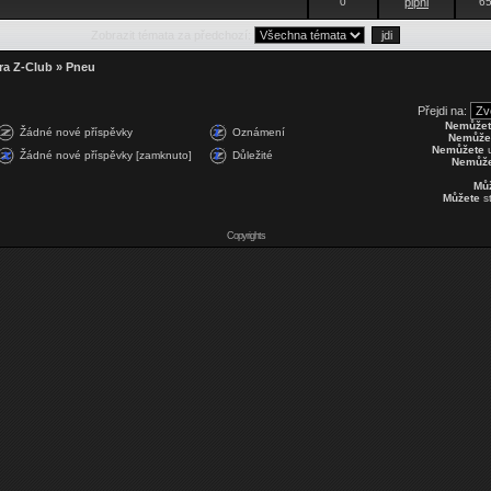
0
pipni
6
Zobrazit témata za předchozí:
ra Z-Club
»
Pneu
Přejdi na:
Nemůžet
Žádné nové příspěvky
Oznámení
Nemůže
Nemůžete
u
Žádné nové příspěvky [zamknuto]
Důležité
Nemůže
Mů
Můžete
st
Copyrights