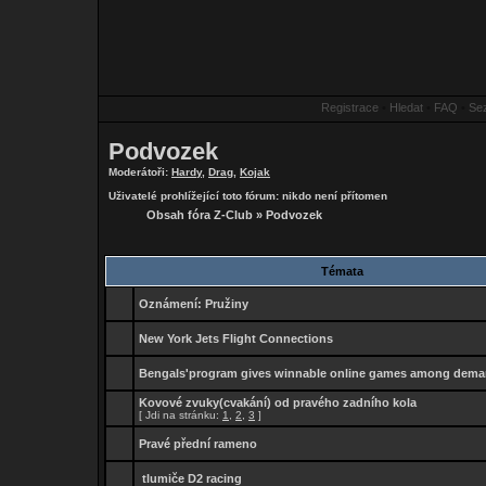
Registrace
•
Hledat
•
FAQ
•
Se
Podvozek
Moderátoři:
Hardy
,
Drag
,
Kojak
Uživatelé prohlížející toto fórum: nikdo není přítomen
Obsah fóra Z-Club
»
Podvozek
Témata
Oznámení:
Pružiny
New York Jets Flight Connections
Bengals'program gives winnable online games among dem
Kovové zvuky(cvakání) od pravého zadního kola
[
Jdi na stránku:
1
,
2
,
3
]
Pravé přední rameno
tlumiče D2 racing