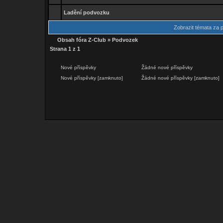
Ladění podvozku
Zobrazit témata za 
Obsah fóra Z-Club
»
Podvozek
Strana
1
z
1
Nové příspěvky
Žádné nové příspěvky
Nové příspěvky [zamknuto]
Žádné nové příspěvky [zamknuto]