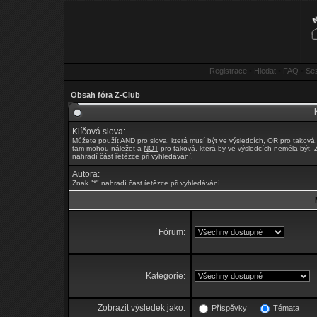
Registrace
•
Hledat
•
FAQ
•
Se
Obsah fóra Z-Club
Klíčová slova:
Můžete použít
AND
pro slova, která musí být ve výsledcích,
OR
pro taková,
tam mohou náležet a
NOT
pro taková, která by ve výsledcích neměla být. 
nahradí část řetězce při vyhledávání.
Autora:
Znak "*" nahradí část řetězce při vyhledávání.
Fórum:
Kategorie:
Zobrazit výsledek jako:
Příspěvky
Témata