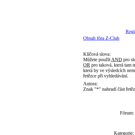
Regi
Obsah fóra Z-Club
Klíčová slova:
Můžete použít
AND
pro sl
OR
pro taková, která tam 
která by ve výsledcích nem
řetězce při vyhledávání.
Autora:
Znak "*" nahradí část řetěz
Fórum:
Kategorie: