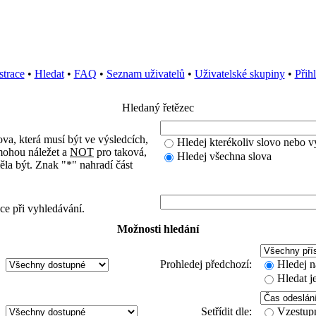
strace
•
Hledat
•
FAQ
•
Seznam uživatelů
•
Uživatelské skupiny
•
Přih
Hledaný řetězec
ova, která musí být ve výsledcích,
Hledej kterékoliv slovo nebo v
mohou náležet a
NOT
pro taková,
Hledej všechna slova
ěla být. Znak "*" nahradí část
ce při vyhledávání.
Možnosti hledání
Prohledej předchozí:
Hledej n
Hledat j
Setřídit dle:
Vzestup