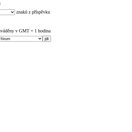
ě
znaků z příspěvku
uváděny v GMT + 1 hodina