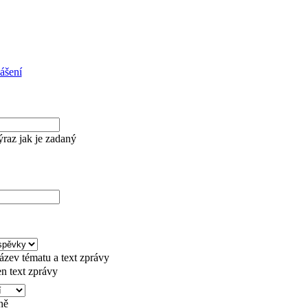
lášení
ýraz jak je zadaný
ázev tématu a text zprávy
en text zprávy
ně