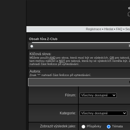
Registrace
•
Hledat
•
FAQ
•
Se
Obsah fóra Z-Club
Klíčová slova:
Můžete použít
AND
pro slova, která musí být ve výsledcích,
OR
pro taková,
tam mohou náležet a
NOT
pro taková, která by ve výsledcích neměla být. 
nahradí část řetězce při vyhledávání.
Autora:
Znak "*" nahradí část řetězce při vyhledávání.
Fórum:
Kategorie:
Zobrazit výsledek jako:
Příspěvky
Témata