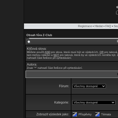
Registrace
•
Hledat
•
FAQ
•
Se
Obsah fóra Z-Club
Klíčová slova:
Můžete použít
AND
pro slova, která musí být ve výsledcích,
OR
pro taková,
tam mohou náležet a
NOT
pro taková, která by ve výsledcích neměla být. 
nahradí část řetězce při vyhledávání.
Autora:
Znak "*" nahradí část řetězce při vyhledávání.
Fórum:
Kategorie:
Zobrazit výsledek jako:
Příspěvky
Témata