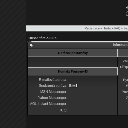
Registrace
•
Hledat
•
FAQ
•
Se
Obsah fóra Z-Club
Informace
Obrázek postavičky
Za
Přís
Kontakt Frusseu-43
E-mailová adresa:
Byd
Soukromá zpráva:
MSN Messenger:
Pov
Yahoo Messenger:
Z
AOL Instant Messenger:
ICQ: