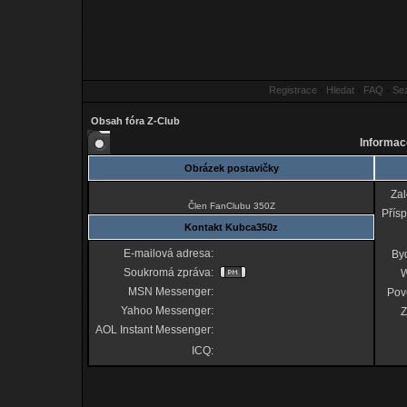
Registrace
•
Hledat
•
FAQ
•
Se
Obsah fóra Z-Club
Informac
Obrázek postavičky
Za
Člen FanClubu 350Z
Přís
Kontakt Kubca350z
E-mailová adresa:
Byd
Soukromá zpráva:
MSN Messenger:
Pov
Yahoo Messenger:
Z
AOL Instant Messenger:
ICQ: