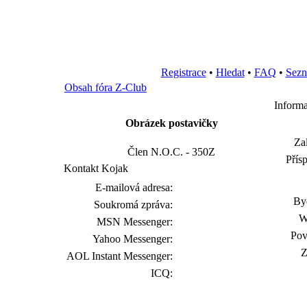
Registrace
•
Hledat
•
FAQ
•
Sezn
Obsah fóra Z-Club
Informa
Obrázek postavičky
Za
Člen N.O.C. - 350Z
Přís
Kontakt Kojak
E-mailová adresa:
Byd
Soukromá zpráva:
MSN Messenger:
Pov
Yahoo Messenger:
Z
AOL Instant Messenger:
ICQ: