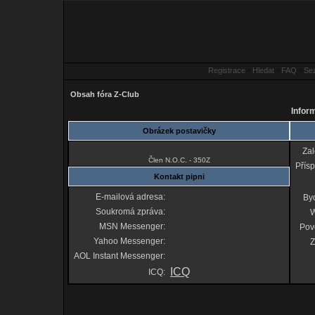
Registrace
•
Hledat
•
FAQ
•
Se
Obsah fóra Z-Club
Inform
Obrázek postavičky
Za
Člen N.O.C. - 350Z
Přís
Kontakt pipni
E-mailová adresa:
Byd
Soukromá zpráva:
MSN Messenger:
Pov
Yahoo Messenger:
Z
AOL Instant Messenger:
ICQ
ICQ: