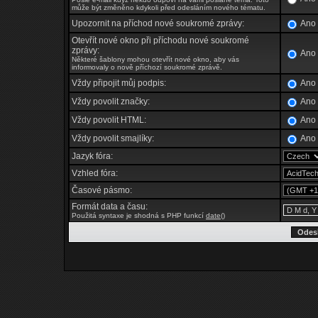
může být změněno kdykoli před odesláním nového tématu.
Upozornit na příchod nové soukromé zprávy:
An
Otevřít nové okno při příchodu nové soukromé
zprávy:
An
Některé šablony mohou otevřít nové okno, aby vás
informovaly o nově příchozí soukromé zprávě.
Vždy připojit můj podpis:
An
Vždy povolit značky:
An
Vždy povolit HTML:
An
Vždy povolit smajlíky:
An
Jazyk fóra:
Vzhled fóra:
Časové pásmo:
Formát data a času:
Použitá syntaxe je shodná s PHP funkcí
date()