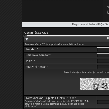
Registrace
•
Hledat
•
FAQ
•
Se
Obsah fóra Z-Club
R
Pole označená "*" jsou povinná a musí být vyplněna
Uživatel: *
E-mailová adresa: *
Heslo: *
Potvrzení hesla: *
Pokud si nejste jistý nebo je tento kód n
Ověřovací kód - Opište POZPÁTKU !!!: *
Zapište kód přesně tak, jak ho vidíte, ale POZPÁTKU ! Je
citlivý na malá a velká písmena a nulu poznáte podle
přeškrtnutí.