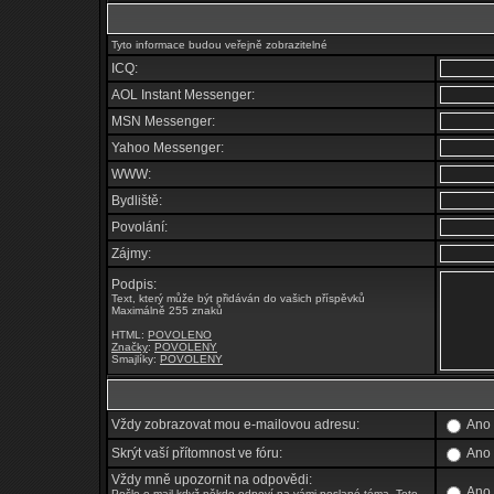
Tyto informace budou veřejně zobrazitelné
ICQ:
AOL Instant Messenger:
MSN Messenger:
Yahoo Messenger:
WWW:
Bydliště:
Povolání:
Zájmy:
Podpis:
Text, který může být přidáván do vašich příspěvků
Maximálně 255 znaků
HTML:
POVOLENO
Značky
:
POVOLENY
Smajlíky:
POVOLENY
Vždy zobrazovat mou e-mailovou adresu:
An
Skrýt vaší přítomnost ve fóru:
An
Vždy mně upozornit na odpovědi:
An
Pošle e-mail když někdo odpoví na vámi poslané téma. Toto