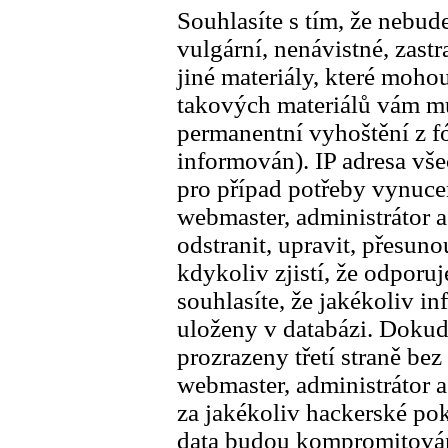
Souhlasíte s tím, že nebude
vulgární, nenávistné, zast
jiné materiály, které moho
takových materiálů vám mů
permanentní vyhoštění z fó
informován). IP adresa vš
pro případ potřeby vynuce
webmaster, administrátor a
odstranit, upravit, přesun
kdykoliv zjistí, že odporu
souhlasíte, že jakékoliv in
uloženy v databázi. Dokud
prozrazeny třetí straně be
webmaster, administrátor 
za jakékoliv hackerské po
data budou kompromitová