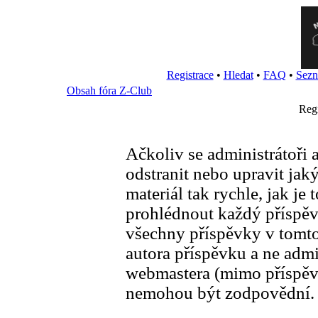
Registrace
•
Hledat
•
FAQ
•
Sezn
Obsah fóra Z-Club
Reg
Ačkoliv se administrátoři 
odstranit nebo upravit ja
materiál tak rychle, jak je
prohlédnout každý příspěve
všechny příspěvky v tomto
autora příspěvku a ne admi
webmastera (mimo příspěvků
nemohou být zodpovědní.