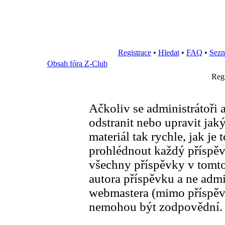
Registrace
•
Hledat
•
FAQ
•
Sezn
Obsah fóra Z-Club
Reg
Ačkoliv se administrátoři 
odstranit nebo upravit ja
materiál tak rychle, jak je
prohlédnout každý příspěve
všechny příspěvky v tomto
autora příspěvku a ne admi
webmastera (mimo příspěvků
nemohou být zodpovědní.