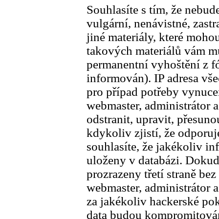
Souhlasíte s tím, že nebude
vulgární, nenávistné, zast
jiné materiály, které moho
takových materiálů vám mů
permanentní vyhoštění z fó
informován). IP adresa vš
pro případ potřeby vynuce
webmaster, administrátor a
odstranit, upravit, přesun
kdykoliv zjistí, že odporu
souhlasíte, že jakékoliv in
uloženy v databázi. Dokud
prozrazeny třetí straně be
webmaster, administrátor 
za jakékoliv hackerské po
data budou kompromitová