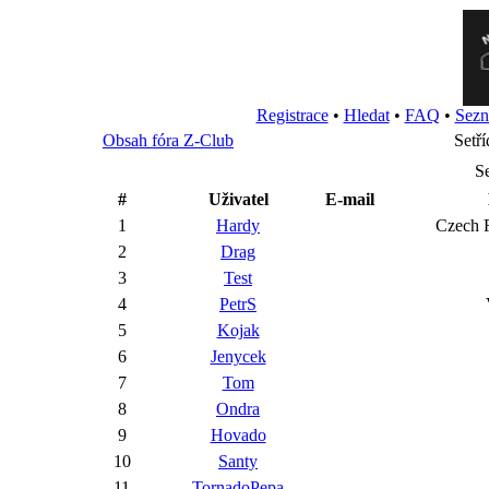
Registrace
•
Hledat
•
FAQ
•
Sezn
Obsah fóra Z-Club
Setří
S
#
Uživatel
E-mail
1
Hardy
Czech R
2
Drag
3
Test
4
PetrS
5
Kojak
6
Jenycek
7
Tom
8
Ondra
9
Hovado
10
Santy
11
TornadoPepa