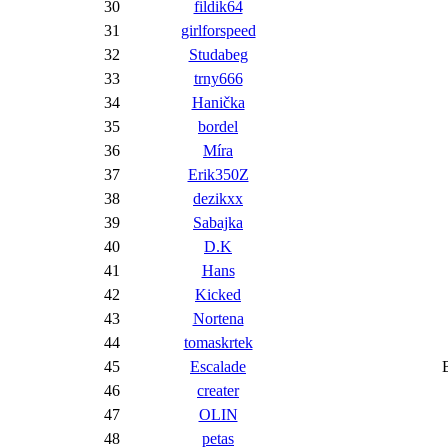
30
fildik64
31
girlforspeed
32
Studabeg
33
trny666
34
Hanička
35
bordel
36
Míra
37
Erik350Z
38
dezikxx
39
Sabajka
40
D.K
41
Hans
42
Kicked
43
Nortena
44
tomaskrtek
45
Escalade
46
creater
47
OLIN
48
petas