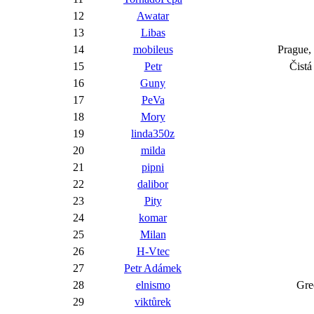
12
Awatar
13
Libas
14
mobileus
Prague, 
15
Petr
Čistá
16
Guny
17
PeVa
18
Mory
19
linda350z
20
milda
21
pipni
22
dalibor
23
Pity
24
komar
25
Milan
26
H-Vtec
27
Petr Adámek
28
elnismo
Gre
29
viktůrek