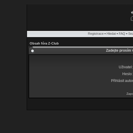
Registrace
•
Hledat
•
FAQ
•
Se
Obsah fóra Z-Club
Zadejte prosím 
Uživatel:
Heslo:
Přihlásit auto
Zapo