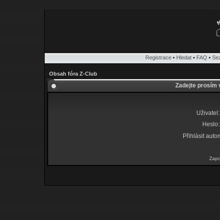
Registrace
•
Hledat
•
FAQ
•
Se
Obsah fóra Z-Club
Zadejte prosím 
Uživatel:
Heslo:
Přihlásit auto
Zapo