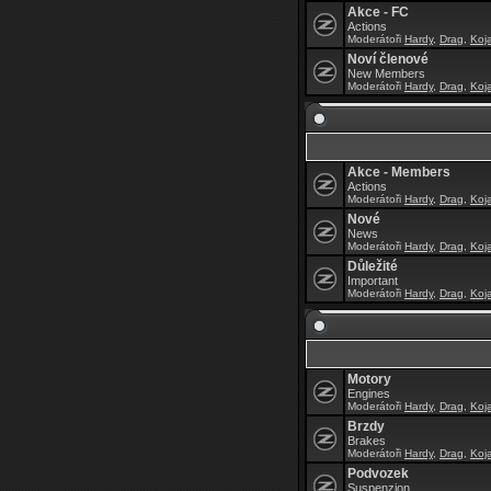
Akce - FC
Actions
Moderátoři
Hardy
,
Drag
,
Koj
Noví členové
New Members
Moderátoři
Hardy
,
Drag
,
Koj
Akce - Members
Actions
Moderátoři
Hardy
,
Drag
,
Koj
Nové
News
Moderátoři
Hardy
,
Drag
,
Koj
Důležité
Important
Moderátoři
Hardy
,
Drag
,
Koj
Motory
Engines
Moderátoři
Hardy
,
Drag
,
Koj
Brzdy
Brakes
Moderátoři
Hardy
,
Drag
,
Koj
Podvozek
Suspenzion