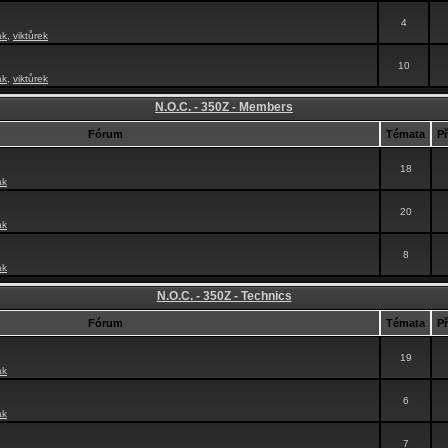
4
ak
,
viktůrek
10
ak
,
viktůrek
N.O.C. - 350Z - Members
Fórum
Témata
P
18
ak
20
ak
8
ak
N.O.C. - 350Z - Technics
Fórum
Témata
P
19
ak
6
ak
7