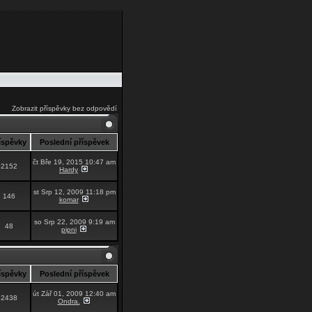
Zobrazit příspěvky bez odpovědí
íspěvky
Poslední příspěvek
čt Bře 19, 2015 10:47 am
2152
Hardy
st Srp 12, 2009 11:18 pm
146
komar
so Srp 22, 2009 9:19 am
48
pipni
íspěvky
Poslední příspěvek
út Zář 01, 2009 12:40 am
2438
Ondra.