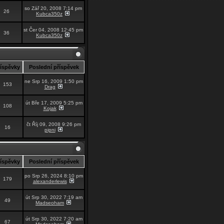
so Zář 20, 2008 7:14 pm
26
Kubca350z
st Čer 04, 2008 12:45 pm
36
Kubca350z
říspěvky
Poslední příspěvek
ne Srp 16, 2009 1:50 pm
153
Drag
út Bře 17, 2009 5:25 pm
108
Kojak
čt Říj 09, 2008 9:26 pm
16
pipni
říspěvky
Poslední příspěvek
po Srp 26, 2024 8:10 pm
179
alexanderlewis
út Srp 30, 2022 7:19 am
49
Madseoham
út Srp 30, 2022 7:20 am
67