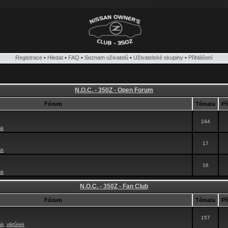
Registrace
•
Hledat
•
FAQ
•
Seznam uživatelů
•
Uživatelské skupiny
•
Přihlášení
N.O.C. - 350Z - Open Forum
Fórum
Témata
Př
244
ak
17
ak
16
ak
N.O.C. - 350Z - Fan Club
Fórum
Témata
Př
157
ak
,
viktůrek