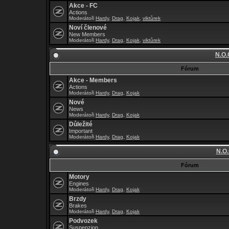
Akce - FC
Actions
Moderátoři
Hardy
,
Drag
,
Kojak
,
viktůrek
Noví členové
New Members
Moderátoři
Hardy
,
Drag
,
Kojak
,
viktůrek
N.O.
Fórum
Akce - Members
Actions
Moderátoři
Hardy
,
Drag
,
Kojak
Nové
News
Moderátoři
Hardy
,
Drag
,
Kojak
Důležité
Important
Moderátoři
Hardy
,
Drag
,
Kojak
N.O.
Fórum
Motory
Engines
Moderátoři
Hardy
,
Drag
,
Kojak
Brzdy
Brakes
Moderátoři
Hardy
,
Drag
,
Kojak
Podvozek
Suspenzion