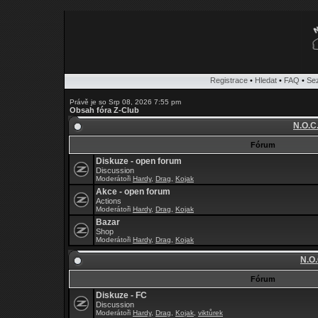
Registrace
•
Hledat
•
FAQ
•
Se
Právě je so Srp 08, 2026 7:55 pm
Obsah fóra Z-Club
N.O.C
Fórum
Diskuze - open forum
Discussion
Moderátoři
Hardy
,
Drag
,
Kojak
Akce - open forum
Actions
Moderátoři
Hardy
,
Drag
,
Kojak
Bazar
Shop
Moderátoři
Hardy
,
Drag
,
Kojak
N.O.
Fórum
Diskuze - FC
Discussion
Moderátoři
Hardy
,
Drag
,
Kojak
,
viktůrek