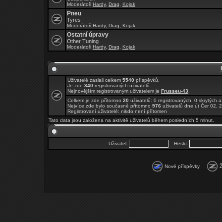
Moderátoři
Hardy
,
Drag
,
Kojak
Pneu
Tyres
Moderátoři
Hardy
,
Drag
,
Kojak
Ostatní úpravy
Other Tuning
Moderátoři
Hardy
,
Drag
,
Kojak
Uživatelé zaslali celkem
5540
příspěvků.
Je zde
340
registrovaných uživatelů.
Nejnovějším registrovaným uživatelem je
Frusseu-43
.
Celkem je zde přítomno
20
uživatelů: 0 registrovaných, 0 skrytýc
Nejvíce zde bylo současně přítomno
976
uživatelů dne út Čer 02, 
Registrovaní uživatelé: nikdo není přítomen
Tato data jsou založena na aktivitě uživatelů během posledních 5 minut.
Uživatel:
Heslo:
Nové příspěvky