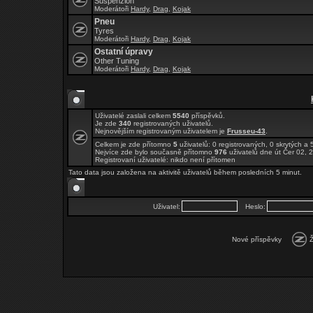
Suspenzion
Moderátoři
Hardy
,
Drag
,
Kojak
Pneu
Tyres
Moderátoři
Hardy
,
Drag
,
Kojak
Ostatní úpravy
Other Tuning
Moderátoři
Hardy
,
Drag
,
Kojak
Uživatelé zaslali celkem
5540
příspěvků.
Je zde
340
registrovaných uživatelů.
Nejnovějším registrovaným uživatelem je
Frusseu-43
.
Celkem je zde přítomno
5
uživatelů: 0 registrovaných, 0 skrytých 
Nejvíce zde bylo současně přítomno
976
uživatelů dne út Čer 02, 
Registrovaní uživatelé: nikdo není přítomen
Tato data jsou založena na aktivitě uživatelů během posledních 5 minut.
Uživatel:
Heslo:
Nové příspěvky