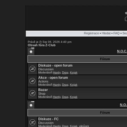
Registrace
•
Hledat
•
FAQ
•
Se
Právě je čt Srp 06, 2026 4:40 pm
Obsah fóra Z-Club
N.O.C
Fórum
Diskuze - open forum
Discussion
Moderátoři
Hardy
,
Drag
,
Kojak
Akce - open forum
Actions
Moderátoři
Hardy
,
Drag
,
Kojak
Bazar
Shop
Moderátoři
Hardy
,
Drag
,
Kojak
N.O.
Fórum
Diskuze - FC
Discussion
Moderátoři
Hardy
,
Drag
,
Kojak
,
viktůrek