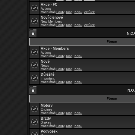
Akce - FC
Actions
Moderátoři
Hardy
,
Drag
,
Kojak
,
viktůrek
Noví členové
New Members
Moderátoři
Hardy
,
Drag
,
Kojak
,
viktůrek
N.O.
Fórum
Akce - Members
Actions
Moderátoři
Hardy
,
Drag
,
Kojak
Nové
News
Moderátoři
Hardy
,
Drag
,
Kojak
Důležité
Important
Moderátoři
Hardy
,
Drag
,
Kojak
N.O.
Fórum
Motory
Engines
Moderátoři
Hardy
,
Drag
,
Kojak
Brzdy
Brakes
Moderátoři
Hardy
,
Drag
,
Kojak
Podvozek