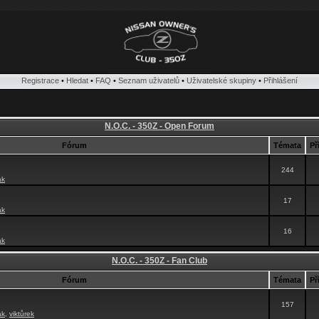
Registrace
•
Hledat
•
FAQ
•
Seznam uživatelů
•
Uživatelské skupiny
•
Přihlášení
N.O.C. - 350Z - Open Forum
Fórum
Témata
Př
244
ak
17
ak
16
ak
N.O.C. - 350Z - Fan Club
Fórum
Témata
Př
157
ak
,
viktůrek