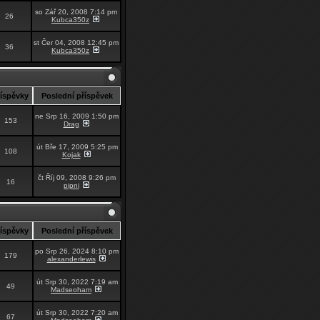
so Zář 20, 2008 7:14 pm
26
Kubca350z
st Čer 04, 2008 12:45 pm
36
Kubca350z
říspěvky
Poslední příspěvek
ne Srp 16, 2009 1:50 pm
153
Drag
út Bře 17, 2009 5:25 pm
108
Kojak
čt Říj 09, 2008 9:26 pm
16
pipni
říspěvky
Poslední příspěvek
po Srp 26, 2024 8:10 pm
179
alexanderlewis
út Srp 30, 2022 7:19 am
49
Madseoham
út Srp 30, 2022 7:20 am
67