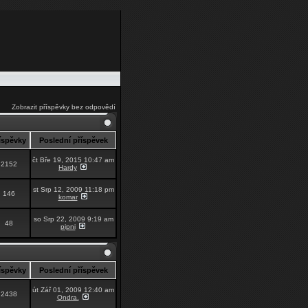
Zobrazit příspěvky bez odpovědí
íspěvky
Poslední příspěvek
čt Bře 19, 2015 10:47 am
2152
Hardy
st Srp 12, 2009 11:18 pm
146
komar
so Srp 22, 2009 9:19 am
48
pipni
íspěvky
Poslední příspěvek
út Zář 01, 2009 12:40 am
2438
Ondra.