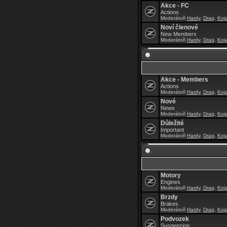
Akce - FC
Actions
Moderátoři
Hardy
,
Drag
,
Koj
Noví členové
New Members
Moderátoři
Hardy
,
Drag
,
Koj
Akce - Members
Actions
Moderátoři
Hardy
,
Drag
,
Koj
Nové
News
Moderátoři
Hardy
,
Drag
,
Koj
Důležité
Important
Moderátoři
Hardy
,
Drag
,
Koj
Motory
Engines
Moderátoři
Hardy
,
Drag
,
Koj
Brzdy
Brakes
Moderátoři
Hardy
,
Drag
,
Koj
Podvozek
Suspenzion