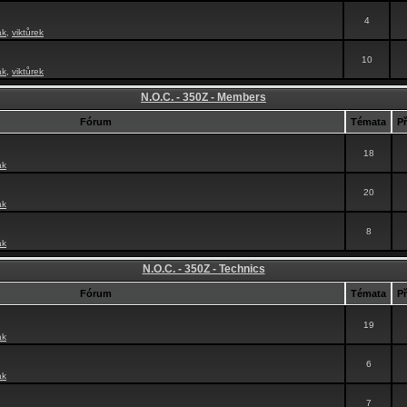
4
ak
,
viktůrek
10
ak
,
viktůrek
N.O.C. - 350Z - Members
Fórum
Témata
P
18
ak
20
ak
8
ak
N.O.C. - 350Z - Technics
Fórum
Témata
P
19
ak
6
ak
7