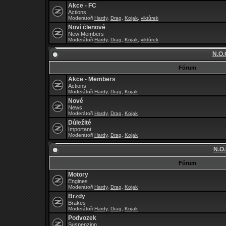
Akce - FC
Actions
Moderátoři
Hardy
,
Drag
,
Kojak
,
viktůrek
Noví členové
New Members
Moderátoři
Hardy
,
Drag
,
Kojak
,
viktůrek
N.O.
Fórum
Akce - Members
Actions
Moderátoři
Hardy
,
Drag
,
Kojak
Nové
News
Moderátoři
Hardy
,
Drag
,
Kojak
Důležité
Important
Moderátoři
Hardy
,
Drag
,
Kojak
N.O.
Fórum
Motory
Engines
Moderátoři
Hardy
,
Drag
,
Kojak
Brzdy
Brakes
Moderátoři
Hardy
,
Drag
,
Kojak
Podvozek
Suspenzion