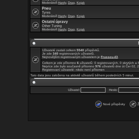
Moderátoři
Hardy
,
Drag
,
Kojak
Pneu
Tyres
Moderátoři
Hardy
,
Drag
,
Kojak
Ostatní úpravy
Other Tuning
Moderátoři
Hardy
,
Drag
,
Kojak
Uživatelé zaslali celkem
5540
příspěvků.
Je zde
340
registrovaných uživatelů.
Nejnovějším registrovaným uživatelem je
Frusseu-43
.
Celkem je zde přítomno
6
uživatelů: 0 registrovaných, 0 skrytých 
Nejvíce zde bylo současně přítomno
976
uživatelů dne út Čer 02, 
Registrovaní uživatelé: nikdo není přítomen
Tato data jsou založena na aktivitě uživatelů během posledních 5 minut.
Uživatel:
Heslo:
Nové příspěvky