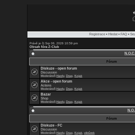
Registrace
•
Hledat
•
FAQ
•
Se
Právě je čt Srp 06, 2026 10:59 pm
Obsah fóra Z-Club
N.O.C
Fórum
Diskuze - open forum
Discussion
Moderátoři
Hardy
,
Drag
,
Kojak
Akce - open forum
Actions
Moderátoři
Hardy
,
Drag
,
Kojak
Bazar
Shop
Moderátoři
Hardy
,
Drag
,
Kojak
N.O.
Fórum
Diskuze - FC
Discussion
Moderátoři
Hardy
,
Drag
,
Kojak
,
viktůrek