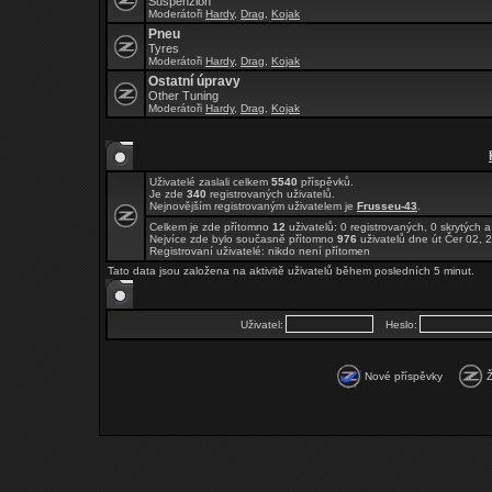
Suspenzion
Moderátoři
Hardy
,
Drag
,
Kojak
Pneu
Tyres
Moderátoři
Hardy
,
Drag
,
Kojak
Ostatní úpravy
Other Tuning
Moderátoři
Hardy
,
Drag
,
Kojak
Uživatelé zaslali celkem
5540
příspěvků.
Je zde
340
registrovaných uživatelů.
Nejnovějším registrovaným uživatelem je
Frusseu-43
.
Celkem je zde přítomno
12
uživatelů: 0 registrovaných, 0 skrytýc
Nejvíce zde bylo současně přítomno
976
uživatelů dne út Čer 02, 
Registrovaní uživatelé: nikdo není přítomen
Tato data jsou založena na aktivitě uživatelů během posledních 5 minut.
Uživatel:
Heslo:
Nové příspěvky