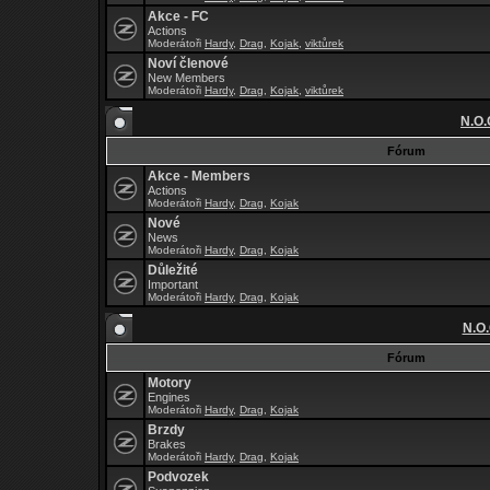
Akce - FC
Actions
Moderátoři
Hardy
,
Drag
,
Kojak
,
viktůrek
Noví členové
New Members
Moderátoři
Hardy
,
Drag
,
Kojak
,
viktůrek
N.O.
Fórum
Akce - Members
Actions
Moderátoři
Hardy
,
Drag
,
Kojak
Nové
News
Moderátoři
Hardy
,
Drag
,
Kojak
Důležité
Important
Moderátoři
Hardy
,
Drag
,
Kojak
N.O.
Fórum
Motory
Engines
Moderátoři
Hardy
,
Drag
,
Kojak
Brzdy
Brakes
Moderátoři
Hardy
,
Drag
,
Kojak
Podvozek