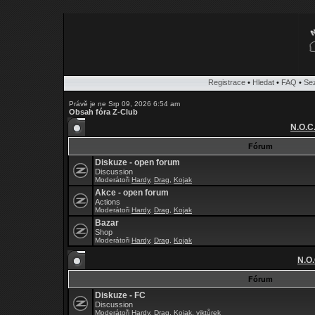
Registrace
•
Hledat
•
FAQ
•
Se
Právě je ne Srp 09, 2026 6:54 am
Obsah fóra Z-Club
N.O.C
Fórum
Diskuze - open forum
Discussion
Moderátoři
Hardy
,
Drag
,
Kojak
Akce - open forum
Actions
Moderátoři
Hardy
,
Drag
,
Kojak
Bazar
Shop
Moderátoři
Hardy
,
Drag
,
Kojak
N.O.
Fórum
Diskuze - FC
Discussion
Moderátoři
Hardy
,
Drag
,
Kojak
,
viktůrek