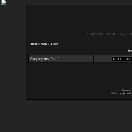
Registrace
•
Hledat
•
FAQ
•
Se
Obsah fóra Z-Club
Vs
Skupiny bez členů
Powered 
Design by
Vjacheslav