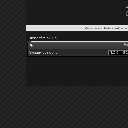
Registrace
•
Hledat
•
FAQ
•
Se
Obsah fóra Z-Club
Vs
Skupiny bez členů