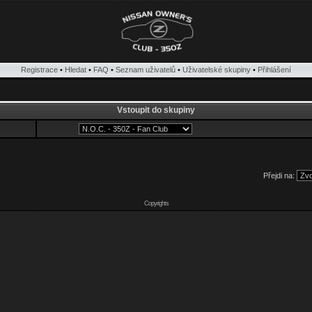
Registrace
•
Hledat
•
FAQ
•
Seznam uživatelů
•
Uživatelské skupiny
•
Přihlášení
Vstoupit do skupiny
Přejdi na:
Copyrights