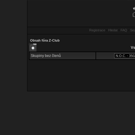
Registrace
•
Hledat
•
FAQ
•
Se
Obsah fóra Z-Club
Vs
Skupiny bez členů