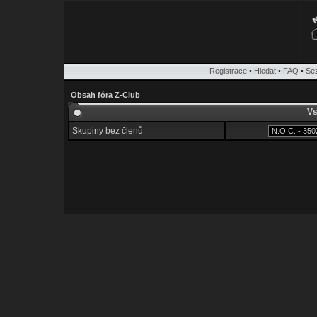
Registrace
•
Hledat
•
FAQ
•
Se
Obsah fóra Z-Club
Vs
Skupiny bez členů