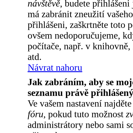
návštěvě
, budete přihlášeni
má zabránit zneužití vašeh
přihlášeni, zaškrtněte toto 
ovšem nedoporučujeme, když
počítače, např. v knihovně,
atd.
Návrat nahoru
Jak zabráním, aby se moje
seznamu právě přihlášen
Ve vašem nastavení najdět
fóru
, pokud tuto možnost
zv
administrátory nebo sami so