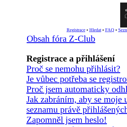
Registrace
•
Hledat
•
FAQ
•
Sezn
Obsah fóra Z-Club
Registrace a přihlášení
Proč se nemohu přihlásit?
Je vůbec potřeba se registr
Proč jsem automaticky odh
Jak zabráním, aby se moje 
seznamu právě přihlášenýc
Zapomněl jsem heslo!