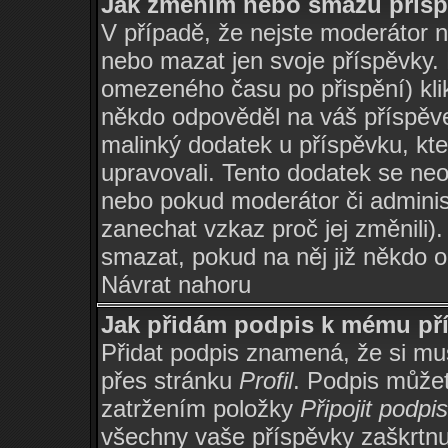
Jak změním nebo smažu přís
V případě, že nejste moderátor 
nebo mazat jen svoje příspěvky.
omezeného času po přispění) kli
někdo odpověděl na váš příspěve
malinký dodatek u příspěvku, kter
upravovali. Tento dodatek se ne
nebo pokud moderátor či administ
zanechat vzkaz proč jej změnili
smazat, pokud na něj již někdo 
Návrat nahoru
Jak přidám podpis k mému př
Přidat podpis znamená, že si musí
přes stránku
Profil
. Podpis může
zatržením položky
Připojit podpis
všechny vaše příspěvky zaškrtnu