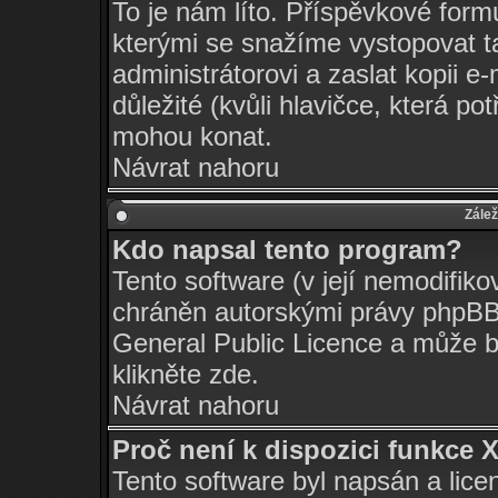
To je nám líto. Příspěvkové for
kterými se snažíme vystopovat t
administrátorovi a zaslat kopii e-m
důležité (kvůli hlavičce, která p
mohou konat.
Návrat nahoru
Zálež
Kdo napsal tento program?
Tento software (v její nemodifiko
chráněn autorskými právy
phpBB
General Public Licence a může bý
klikněte
zde
.
Návrat nahoru
Proč není k dispozici funkce 
Tento software byl napsán a lic