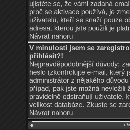
ujistěte se, že vámi zadaná ema
proč se aktivace používá, je zm
uživatelů, kteří se snaží pouze ob
adresa, kterou jste použili je pla
Návrat nahoru
V minulosti jsem se zaregist
přihlásit?!
Nejpravděpodobnější důvody: zad
heslo (zkontrolujte e-mail, který j
administrátor z nějakého důvodu 
případ, pak jste možná nevložili 
pravidelně odstraňují uživatelé, 
velikost databáze. Zkuste se zar
Návrat nahoru
Uži