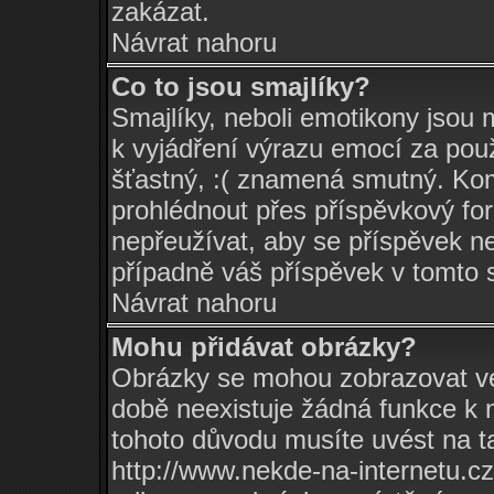
zakázat.
Návrat nahoru
Co to jsou smajlíky?
Smajlíky, neboli emotikony jsou m
k vyjádření výrazu emocí za pou
šťastný, :( znamená smutný. Ko
prohlédnout přes příspěvkový for
nepřeužívat, aby se příspěvek n
případně váš příspěvek v tomto 
Návrat nahoru
Mohu přidávat obrázky?
Obrázky se mohou zobrazovat ve 
době neexistuje žádná funkce k 
tohoto důvodu musíte uvést na t
http://www.nekde-na-internetu.c