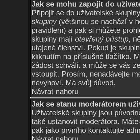
Jak se mohu zapojit do uživat
Připojit se do uživatelské skupin
skupiny
(většinou se nachází v ho
pravidlem) a pak si můžete proh
skupiny mají
otevřený přístup
, n
utajené členství. Pokud je skupi
kliknutím na příslušné tlačítko. 
žádost schválit a může se vás z
vstoupit. Prosím, nenadávejte mo
nevyhoví. Má svůj důvod.
Návrat nahoru
Jak se stanu moderátorem uži
Uživatelské skupiny jsou původ
také ustanovit moderátora. Máte-l
pak jako prvního kontaktujte ad
Návrat nahoru