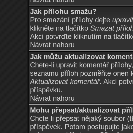
Jak přílohu smažu?
Pro smazání přílohy dejte
upravi
klikněte na tlačítko
Smazat přílo
Akci potvrďte kliknutím na tlačít
Návrat nahoru
Jak můžu aktualizovat koment
Chete-li upravit komentář přílohy
seznamu příloh pozměňte onen ko
Aktualizovat komentář
. Akci potv
příspěvku.
Návrat nahoru
Mohu přepsat/aktualizovat př
Chcte-li přepsat nějaký soubor (t
příspěvek. Potom postupujte jako