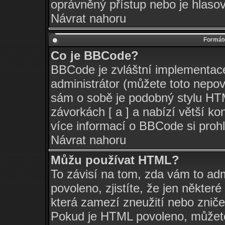
oprávněný přístup nebo je hlasov
Návrat nahoru
Formáto
Co je BBCode?
BBCode je zvláštní implementac
administrátor (můžete toto nepov
sám o sobě je podobný stylu HTM
závorkách [ a ] a nabízí větší ko
více informací o BBCode si pro
Návrat nahoru
Můžu používat HTML?
To závisí na tom, zda vám to adm
povoleno, zjistíte, že jen některé
která zamezí zneužití nebo zniče
Pokud je HTML povoleno, můžete