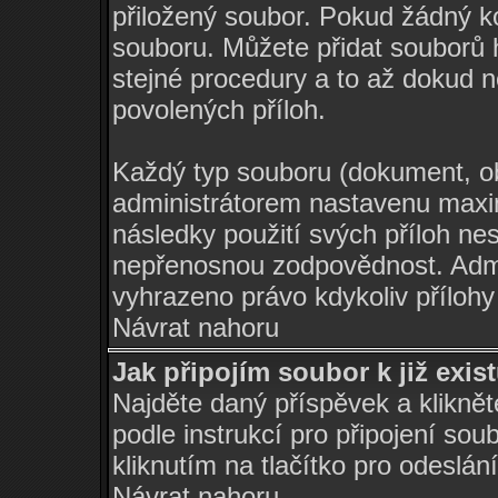
přiložený soubor. Pokud žádný 
souboru. Můžete přidat souborů
stejné procedury a to až dokud
povolených příloh.
Každý typ souboru (dokument, ob
administrátorem nastavenu maxi
následky použití svých příloh ne
nepřenosnou zodpovědnost. Admi
vyhrazeno právo kdykoliv příloh
Návrat nahoru
Jak připojím soubor k již exis
Najděte daný příspěvek a klikně
podle instrukcí pro připojení so
kliknutím na tlačítko pro odeslán
Návrat nahoru