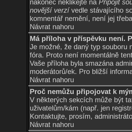
nakonec neklikejte na
Připojit so
novější verzí
vedle stávajícího s
komnentář nemění, není jej třeb
Návrat nahoru
Má příloha v příspěvku není. 
Je možné, že daný typ souboru 
fóra. Proto není momentálně ten
Vaše příloha byla smazána admi
moderátorů/ek. Pro bližší informa
Návrat nahoru
Proč nemůžu připojovat k mý
V některých sekcích může být ta
uživatelům/kám (např. jen regist
Kontaktujte, prosím, administrátor
Návrat nahoru