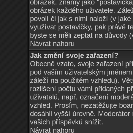
obrázek, známý jako "postavička" 
obrázek každého uživatele. Zálež
povolí či jak s nimi naloží (v j
využívat postavičky, pak právě te
byste se měli zeptat na důvody (
Návrat nahoru
Jak změní svoje zařazení?
Obecně vzato, svoje zařazení př
pod vaším uživatelským jménem 
záleží na použitém vzhledu). Vět
rozlišení počtu vámi přidaných př
uživatelů, např. označení moderá
vzhled. Prosím, nezatěžujte boa
dosáhli vyšší úrovně. Moderátor
vašich příspěvků snížit.
Návrat nahoru