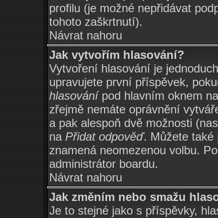
profilu (je možné nepřidávat po
tohoto zaškrtnutí).
Návrat nahoru
Jak vytvořím hlasování?
Vytvoření hlasování je jednoduc
upravujete první příspěvek, poku
hlasování
pod hlavním oknem na p
zřejmě nemáte oprávnění vytváře
a pak alespoň dvě možnosti (nas
na
Přidat odpověď
. Můžete také 
znamená neomezenou volbu. Poče
administrátor boardu.
Návrat nahoru
Jak změním nebo smažu hlas
Je to stejné jako s příspěvky, 