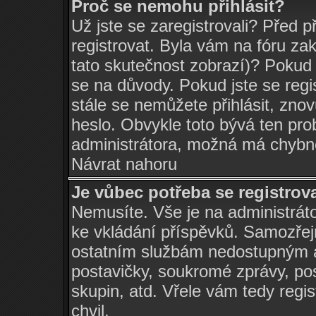
Proč se nemohu přihlásit?
Už jste se zaregistrovali? Před p
registrovat. Byla vám na fóru za
tato skutečnost zobrazí)? Pokud 
se na důvody. Pokud jste se regist
stále se nemůžete přihlásit, znov
heslo. Obvykle toto bývá ten pro
administrátora, možná má chybné
Návrat nahoru
Je vůbec potřeba se registrov
Nemusíte. Vše je na administrátor
ke vkládání příspěvků. Samozřej
ostatním službám nedostupným a
postavičky, soukromé zprávy, pos
skupin, atd. Vřele vám tedy regi
chvil.