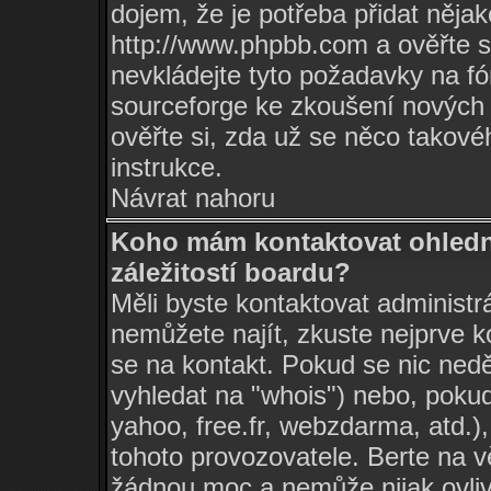
dojem, že je potřeba přidat nějak
http://www.phpbb.com
a ověřte s
nevkládejte tyto požadavky na 
sourceforge ke zkoušení nových 
ověřte si, zda už se něco takové
instrukce.
Návrat nahoru
Koho mám kontaktovat ohledn
záležitostí boardu?
Měli byste kontaktovat administrá
nemůžete najít, zkuste nejprve k
se na kontakt. Pokud se nic nedě
vyhledat na "whois") nebo, pokud
yahoo, free.fr, webzdarma, atd.
tohoto provozovatele. Berte na
žádnou moc a nemůže nijak ovlivn