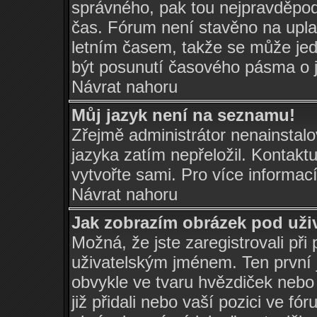
správného, pak tou nejpravděpodo
čas. Fórum není stavěno na upla
letním časem, takže se může jed
být posunutí časového pásma o j
Návrat nahoru
Můj jazyk není na seznamu!
Zřejmě administrátor nenainstalov
jazyka zatím nepřeložil. Kontaktu
vytvořte sami. Pro více informac
Návrat nahoru
Jak zobrazím obrázek pod už
Možná, že jste zaregistrovali při
uživatelským jménem. Ten první j
obvykle ve tvaru hvězdiček nebo k
již přidali nebo vaší pozici ve f