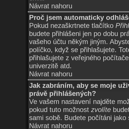
Návrat nahoru
Proč jsem automaticky odhlá
Pokud nezaškrtnete tlačítko
Přih
budete přihlášeni jen po dobu prá
vašeho účtu někým jiným. Abyste 
políčko, když se přihlašujete. 
přihlašujete z veřejného počítače
univerzitě atd.
Návrat nahoru
Jak zabráním, aby se moje už
právě přihlášených?
Ve vašem nastavení najděte mo
pokud tuto možnost
zvolíte
budete
sami sobě. Budete počítáni jako s
Návrat nahoru