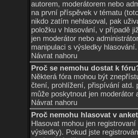
autorem, moderátorem nebo admin
na první příspěvek v tématu (tot
nikdo zatím nehlasoval, pak uži
položku v hlasování, v případě ji
jen moderátor nebo administráto
manipulaci s výsledky hlasování.
Návrat nahoru
Proč se nemohu dostat k fóru
Některá fóra mohou být znepříst
čtení, prohlížení, přispívání atd.
může poskytnout jen moderátor a 
Návrat nahoru
Proč nemohu hlasovat v anke
Hlasovat mohou jen registrovaní 
výsledky). Pokud jste registrová