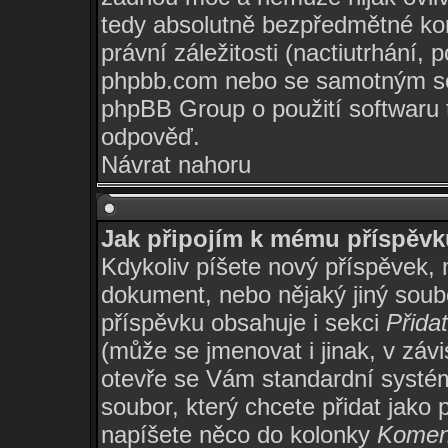
tedy absolutně bezpředmětné ko
právní záležitosti (nactiutrhání,
phpbb.com nebo se samotným so
phpBB Group o použití softwaru 
odpověď.
Návrat nahoru
Jak připojím k mému příspěvk
Kdykoliv píšete nový příspěvek, 
dokument, nebo nějaký jiný soub
příspěvku obsahuje i sekci
Přida
(může se jmenovat i jinak, v zá
otevře se Vám standardní systém
soubor, který chcete přidat jako 
napíšete něco do kolonky
Komen