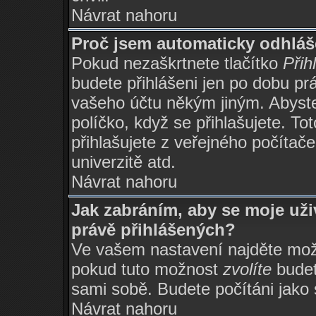
Návrat nahoru
Proč jsem automaticky odhlá
Pokud nezaškrtnete tlačítko
Přih
budete přihlášeni jen po dobu prá
vašeho účtu někým jiným. Abyste 
políčko, když se přihlašujete. 
přihlašujete z veřejného počítače
univerzitě atd.
Návrat nahoru
Jak zabráním, aby se moje už
právě přihlášených?
Ve vašem nastavení najděte mo
pokud tuto možnost
zvolíte
budete
sami sobě. Budete počítáni jako s
Návrat nahoru