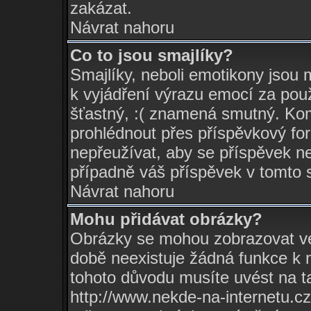
zakázat.
Návrat nahoru
Co to jsou smajlíky?
Smajlíky, neboli emotikony jsou m
k vyjádření výrazu emocí za pou
šťastný, :( znamená smutný. Ko
prohlédnout přes příspěvkový for
nepřeužívat, aby se příspěvek n
případně váš příspěvek v tomto 
Návrat nahoru
Mohu přidávat obrázky?
Obrázky se mohou zobrazovat ve 
době neexistuje žádná funkce k 
tohoto důvodu musíte uvést na t
http://www.nekde-na-internetu.c