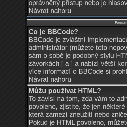
oprávněný přístup nebo je hlasov
Návrat nahoru
Formáto
Co je BBCode?
BBCode je zvláštní implementac
administrátor (můžete toto nepov
sám o sobě je podobný stylu HTM
závorkách [ a ] a nabízí větší ko
více informací o BBCode si pro
Návrat nahoru
Můžu používat HTML?
To závisí na tom, zda vám to adm
povoleno, zjistíte, že jen některé
která zamezí zneužití nebo zniče
Pokud je HTML povoleno, můžete