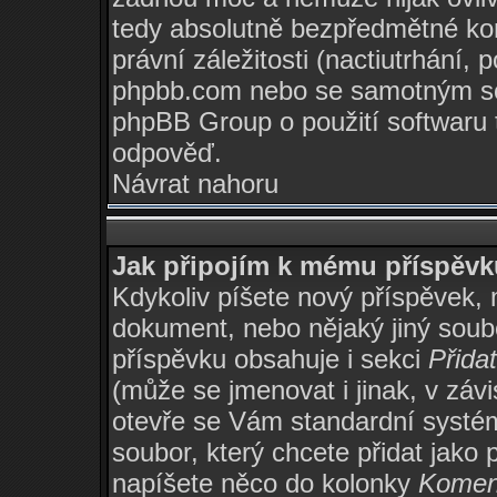
tedy absolutně bezpředmětné ko
právní záležitosti (nactiutrhání,
phpbb.com nebo se samotným so
phpBB Group o použití softwaru 
odpověď.
Návrat nahoru
Jak připojím k mému příspěvk
Kdykoliv píšete nový příspěvek, 
dokument, nebo nějaký jiný soub
příspěvku obsahuje i sekci
Přida
(může se jmenovat i jinak, v zá
otevře se Vám standardní systém
soubor, který chcete přidat jako 
napíšete něco do kolonky
Komen