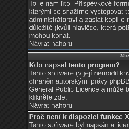
To je nám líto. Příspěvkové for
kterými se snažíme vystopovat t
administrátorovi a zaslat kopii e-m
důležité (kvůli hlavičce, která p
mohou konat.
Návrat nahoru
Zálež
Kdo napsal tento program?
Tento software (v její nemodifiko
chráněn autorskými právy
phpBB
General Public Licence a může bý
klikněte
zde
.
Návrat nahoru
Proč není k dispozici funkce 
Tento software byl napsán a lic