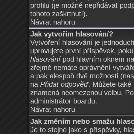
profilu (je možné nepřidávat po
tohoto zaškrtnutí).
Návrat nahoru
Jak vytvořím hlasování?
Vytvoření hlasování je jednoduc
upravujete první příspěvek, poku
hlasování
pod hlavním oknem na p
zřejmě nemáte oprávnění vytváře
a pak alespoň dvě možnosti (nas
na
Přidat odpověď
. Můžete také 
znamená neomezenou volbu. Poče
administrátor boardu.
Návrat nahoru
Jak změním nebo smažu hlas
Je to stejné jako s příspěvky, 