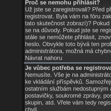
Proč se nemohu přihlásit?
Už jste se zaregistrovali? Před p
registrovat. Byla vám na fóru za
tato skutečnost zobrazí)? Pokud 
se na důvody. Pokud jste se regist
stále se nemůžete přihlásit, znov
heslo. Obvykle toto bývá ten pro
administrátora, možná má chybné
Návrat nahoru
Je vůbec potřeba se registrov
Nemusíte. Vše je na administrátor
ke vkládání příspěvků. Samozřej
ostatním službám nedostupným a
postavičky, soukromé zprávy, pos
skupin, atd. Vřele vám tedy regi
chvil.