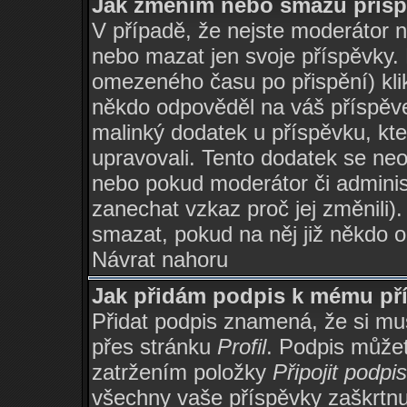
Jak změním nebo smažu přís
V případě, že nejste moderátor 
nebo mazat jen svoje příspěvky.
omezeného času po přispění) kli
někdo odpověděl na váš příspěve
malinký dodatek u příspěvku, kter
upravovali. Tento dodatek se ne
nebo pokud moderátor či administ
zanechat vzkaz proč jej změnili
smazat, pokud na něj již někdo 
Návrat nahoru
Jak přidám podpis k mému př
Přidat podpis znamená, že si musí
přes stránku
Profil
. Podpis může
zatržením položky
Připojit podpis
všechny vaše příspěvky zaškrtnu