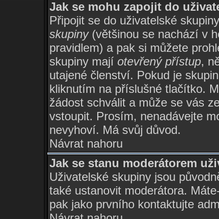
Jak se mohu zapojit do uživat
Připojit se do uživatelské skupin
skupiny
(většinou se nachází v ho
pravidlem) a pak si můžete proh
skupiny mají
otevřený přístup
, n
utajené členství. Pokud je skupi
kliknutím na příslušné tlačítko. 
žádost schválit a může se vás z
vstoupit. Prosím, nenadávejte mo
nevyhoví. Má svůj důvod.
Návrat nahoru
Jak se stanu moderátorem uži
Uživatelské skupiny jsou původ
také ustanovit moderátora. Máte-l
pak jako prvního kontaktujte ad
Návrat nahoru