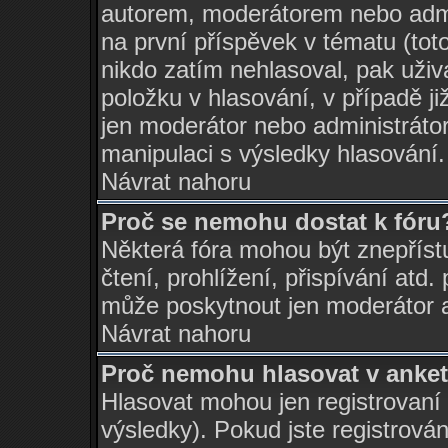
autorem, moderátorem nebo admin
na první příspěvek v tématu (tot
nikdo zatím nehlasoval, pak uži
položku v hlasování, v případě ji
jen moderátor nebo administráto
manipulaci s výsledky hlasování.
Návrat nahoru
Proč se nemohu dostat k fóru
Některá fóra mohou být znepříst
čtení, prohlížení, přispívání atd.
může poskytnout jen moderátor a 
Návrat nahoru
Proč nemohu hlasovat v anke
Hlasovat mohou jen registrovaní 
výsledky). Pokud jste registrová