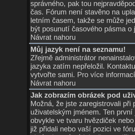
správného, pak tou nejpravděpodo
čas. Fórum není stavěno na upla
letním časem, takže se může jed
být posunutí časového pásma o j
Návrat nahoru
Můj jazyk není na seznamu!
Zřejmě administrátor nenainstalov
jazyka zatím nepřeložil. Kontaktu
vytvořte sami. Pro více informac
Návrat nahoru
Jak zobrazím obrázek pod už
Možná, že jste zaregistrovali při
uživatelským jménem. Ten první j
obvykle ve tvaru hvězdiček nebo k
již přidali nebo vaší pozici ve f