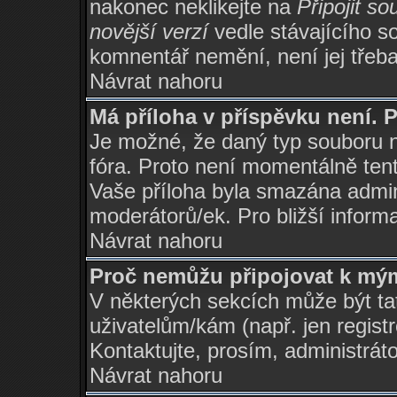
nakonec neklikejte na
Připojit so
novější verzí
vedle stávajícího s
komnentář nemění, není jej třeb
Návrat nahoru
Má příloha v příspěvku není. 
Je možné, že daný typ souboru 
fóra. Proto není momentálně ten
Vaše příloha byla smazána admi
moderátorů/ek. Pro bližší informa
Návrat nahoru
Proč nemůžu připojovat k mý
V některých sekcích může být ta
uživatelům/kám (např. jen regist
Kontaktujte, prosím, administrátor
Návrat nahoru