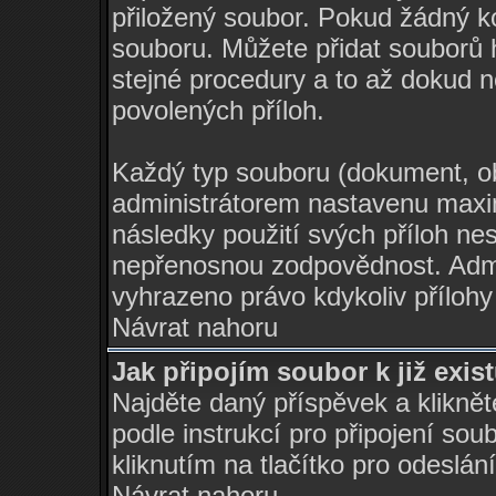
přiložený soubor. Pokud žádný 
souboru. Můžete přidat souborů
stejné procedury a to až dokud
povolených příloh.
Každý typ souboru (dokument, ob
administrátorem nastavenu maxi
následky použití svých příloh ne
nepřenosnou zodpovědnost. Admi
vyhrazeno právo kdykoliv příloh
Návrat nahoru
Jak připojím soubor k již exis
Najděte daný příspěvek a klikně
podle instrukcí pro připojení so
kliknutím na tlačítko pro odeslán
Návrat nahoru