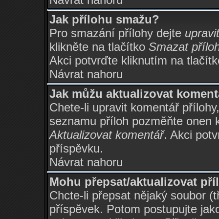
Jak přílohu smažu?
Pro smazání přílohy dejte
upravi
klikněte na tlačítko
Smazat přílo
Akci potvrďte kliknutím na tlačít
Návrat nahoru
Jak můžu aktualizovat koment
Chete-li upravit komentář přílohy
seznamu příloh pozměňte onen ko
Aktualizovat komentář
. Akci potv
příspěvku.
Návrat nahoru
Mohu přepsat/aktualizovat př
Chcte-li přepsat nějaký soubor (t
příspěvek. Potom postupujte jako