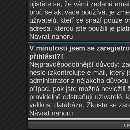
ujistěte se, že vámi zadaná ema
proč se aktivace používá, je zm
uživatelů, kteří se snaží pouze ob
adresa, kterou jste použili je pla
Návrat nahoru
V minulosti jsem se zaregist
přihlásit?!
Nejpravděpodobnější důvody: zad
heslo (zkontrolujte e-mail, který j
administrátor z nějakého důvodu 
případ, pak jste možná nevložili 
pravidelně odstraňují uživatelé, 
velikost databáze. Zkuste se zar
Návrat nahoru
Uži