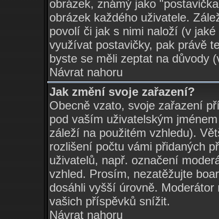
obrázek, známý jako "postavička" 
obrázek každého uživatele. Zálež
povolí či jak s nimi naloží (v j
využívat postavičky, pak právě te
byste se měli zeptat na důvody (
Návrat nahoru
Jak změní svoje zařazení?
Obecně vzato, svoje zařazení př
pod vaším uživatelským jménem 
záleží na použitém vzhledu). Vět
rozlišení počtu vámi přidaných př
uživatelů, např. označení moderá
vzhled. Prosím, nezatěžujte boa
dosáhli vyšší úrovně. Moderátor
vašich příspěvků snížit.
Návrat nahoru