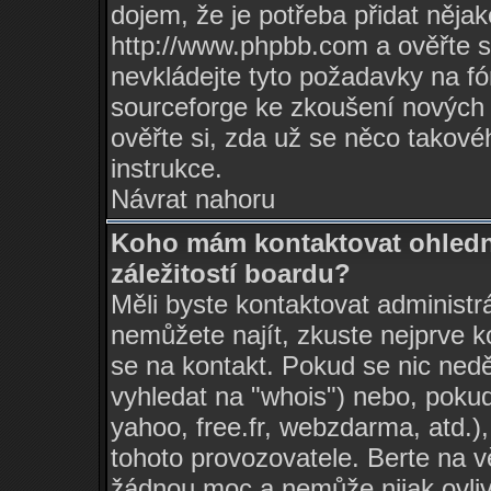
dojem, že je potřeba přidat nějak
http://www.phpbb.com
a ověřte s
nevkládejte tyto požadavky na 
sourceforge ke zkoušení nových 
ověřte si, zda už se něco takové
instrukce.
Návrat nahoru
Koho mám kontaktovat ohledn
záležitostí boardu?
Měli byste kontaktovat administrá
nemůžete najít, zkuste nejprve k
se na kontakt. Pokud se nic nedě
vyhledat na "whois") nebo, pokud
yahoo, free.fr, webzdarma, atd.
tohoto provozovatele. Berte na
žádnou moc a nemůže nijak ovlivn