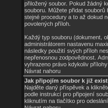
přiložený soubor. Pokud žádný 
souboru. Můžete přidat souborů
stejné procedury a to až dokud
povolených příloh.
Každý typ souboru (dokument, ob
administrátorem nastavenu maxi
následky použití svých příloh ne
nepřenosnou zodpovědnost. Admi
vyhrazeno právo kdykoliv příloh
Návrat nahoru
Jak připojím soubor k již exis
Najděte daný příspěvek a klikně
podle instrukcí pro připojení so
kliknutím na tlačítko pro odeslán
Návrat nahoru