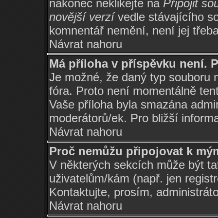
nakonec neklikejte na
Připojit so
novější verzí
vedle stávajícího s
komnentář nemění, není jej třeb
Návrat nahoru
Má příloha v příspěvku není. 
Je možné, že daný typ souboru 
fóra. Proto není momentálně ten
Vaše příloha byla smazána admi
moderátorů/ek. Pro bližší informa
Návrat nahoru
Proč nemůžu připojovat k mý
V některých sekcích může být ta
uživatelům/kám (např. jen regist
Kontaktujte, prosím, administrátor
Návrat nahoru