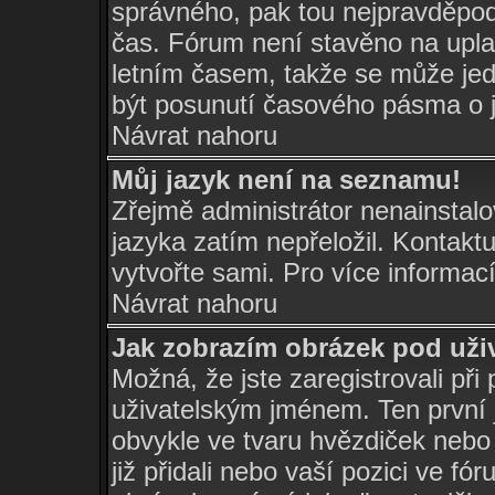
správného, pak tou nejpravděpodo
čas. Fórum není stavěno na upla
letním časem, takže se může jed
být posunutí časového pásma o j
Návrat nahoru
Můj jazyk není na seznamu!
Zřejmě administrátor nenainstalov
jazyka zatím nepřeložil. Kontaktu
vytvořte sami. Pro více informac
Návrat nahoru
Jak zobrazím obrázek pod už
Možná, že jste zaregistrovali při
uživatelským jménem. Ten první j
obvykle ve tvaru hvězdiček nebo k
již přidali nebo vaší pozici ve f