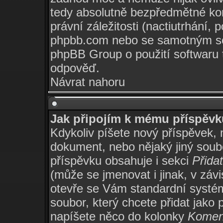
tedy absolutně bezpředmětné ko
právní záležitosti (nactiutrhání,
phpbb.com nebo se samotným so
phpBB Group o použití softwaru 
odpověď.
Návrat nahoru
Jak připojím k mému příspěvk
Kdykoliv píšete nový příspěvek, 
dokument, nebo nějaký jiný soub
příspěvku obsahuje i sekci
Přida
(může se jmenovat i jinak, v zá
otevře se Vám standardní systém
soubor, který chcete přidat jako 
napíšete něco do kolonky
Komen