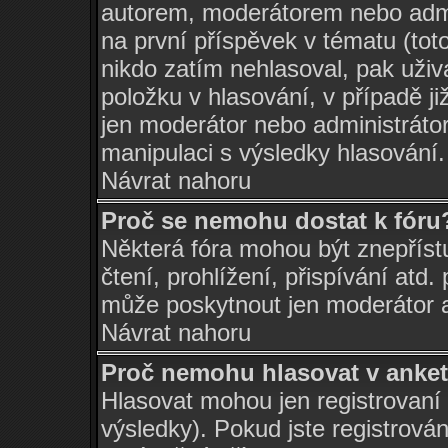
autorem, moderátorem nebo admin
na první příspěvek v tématu (tot
nikdo zatím nehlasoval, pak uži
položku v hlasování, v případě ji
jen moderátor nebo administráto
manipulaci s výsledky hlasování.
Návrat nahoru
Proč se nemohu dostat k fóru
Některá fóra mohou být znepříst
čtení, prohlížení, přispívání atd.
může poskytnout jen moderátor a 
Návrat nahoru
Proč nemohu hlasovat v anke
Hlasovat mohou jen registrovaní 
výsledky). Pokud jste registrová