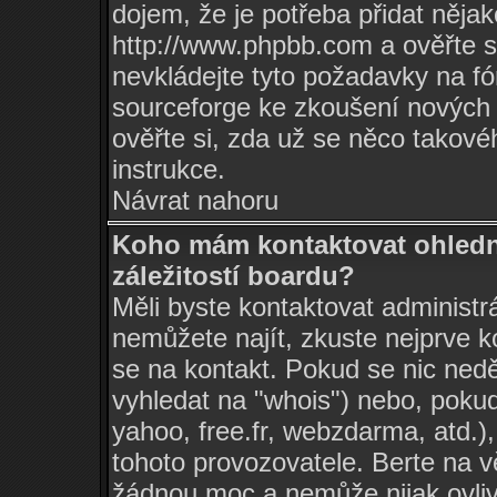
dojem, že je potřeba přidat nějak
http://www.phpbb.com
a ověřte s
nevkládejte tyto požadavky na 
sourceforge ke zkoušení nových 
ověřte si, zda už se něco takové
instrukce.
Návrat nahoru
Koho mám kontaktovat ohledn
záležitostí boardu?
Měli byste kontaktovat administrá
nemůžete najít, zkuste nejprve k
se na kontakt. Pokud se nic nedě
vyhledat na "whois") nebo, pokud
yahoo, free.fr, webzdarma, atd.
tohoto provozovatele. Berte na
žádnou moc a nemůže nijak ovlivn