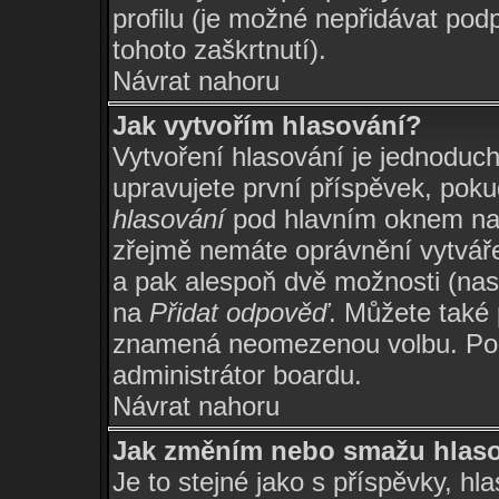
profilu (je možné nepřidávat po
tohoto zaškrtnutí).
Návrat nahoru
Jak vytvořím hlasování?
Vytvoření hlasování je jednoduc
upravujete první příspěvek, poku
hlasování
pod hlavním oknem na p
zřejmě nemáte oprávnění vytváře
a pak alespoň dvě možnosti (nas
na
Přidat odpověď
. Můžete také 
znamená neomezenou volbu. Poče
administrátor boardu.
Návrat nahoru
Jak změním nebo smažu hlas
Je to stejné jako s příspěvky, 