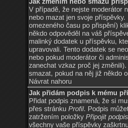
Jak změním nebo smažu přís
V případě, že nejste moderátor 
nebo mazat jen svoje příspěvky.
omezeného času po přispění) kli
někdo odpověděl na váš příspěve
malinký dodatek u příspěvku, kter
upravovali. Tento dodatek se ne
nebo pokud moderátor či administ
zanechat vzkaz proč jej změnili
smazat, pokud na něj již někdo 
Návrat nahoru
Jak přidám podpis k mému př
Přidat podpis znamená, že si musí
přes stránku
Profil
. Podpis může
zatržením položky
Připojit podpis
všechny vaše příspěvky zaškrtnu