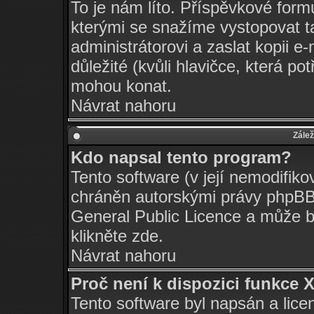
To je nám líto. Příspěvkové for
kterými se snažíme vystopovat t
administrátorovi a zaslat kopii e-m
důležité (kvůli hlavičce, která p
mohou konat.
Návrat nahoru
Zálež
Kdo napsal tento program?
Tento software (v její nemodifiko
chráněn autorskými právy
phpBB
General Public Licence a může bý
klikněte
zde
.
Návrat nahoru
Proč není k dispozici funkce 
Tento software byl napsán a lic