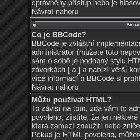
oprávněný přístup nebo je hlasov
Návrat nahoru
Formáto
Co je BBCode?
BBCode je zvláštní implementac
administrátor (můžete toto nepov
sám o sobě je podobný stylu HTM
závorkách [ a ] a nabízí větší ko
více informací o BBCode si pro
Návrat nahoru
Můžu používat HTML?
To závisí na tom, zda vám to adm
povoleno, zjistíte, že jen některé
která zamezí zneužití nebo zniče
Pokud je HTML povoleno, můžete