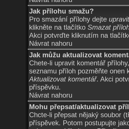
Jak přílohu smažu?
Pro smazání přílohy dejte
upravi
klikněte na tlačítko
Smazat přílo
Akci potvrďte kliknutím na tlačít
Návrat nahoru
Jak můžu aktualizovat koment
Chete-li upravit komentář přílohy
seznamu příloh pozměňte onen ko
Aktualizovat komentář
. Akci potv
příspěvku.
Návrat nahoru
Mohu přepsat/aktualizovat př
Chcte-li přepsat nějaký soubor (t
příspěvek. Potom postupujte jako