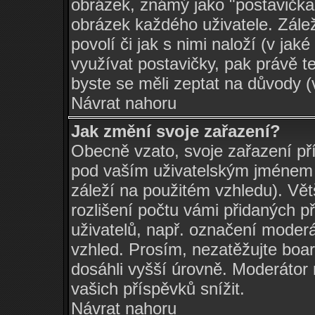
obrázek, známý jako "postavička" 
obrázek každého uživatele. Zálež
povolí či jak s nimi naloží (v j
využívat postavičky, pak právě te
byste se měli zeptat na důvody (
Návrat nahoru
Jak změní svoje zařazení?
Obecně vzato, svoje zařazení př
pod vaším uživatelským jménem 
záleží na použitém vzhledu). Vět
rozlišení počtu vámi přidaných př
uživatelů, např. označení moderá
vzhled. Prosím, nezatěžujte boa
dosáhli vyšší úrovně. Moderátor
vašich příspěvků snížit.
Návrat nahoru