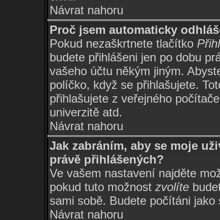
Návrat nahoru
Proč jsem automaticky odhlá
Pokud nezaškrtnete tlačítko
Přih
budete přihlášeni jen po dobu prá
vašeho účtu někým jiným. Abyste 
políčko, když se přihlašujete. 
přihlašujete z veřejného počítače
univerzitě atd.
Návrat nahoru
Jak zabráním, aby se moje už
právě přihlášených?
Ve vašem nastavení najděte mo
pokud tuto možnost
zvolíte
budete
sami sobě. Budete počítáni jako s
Návrat nahoru