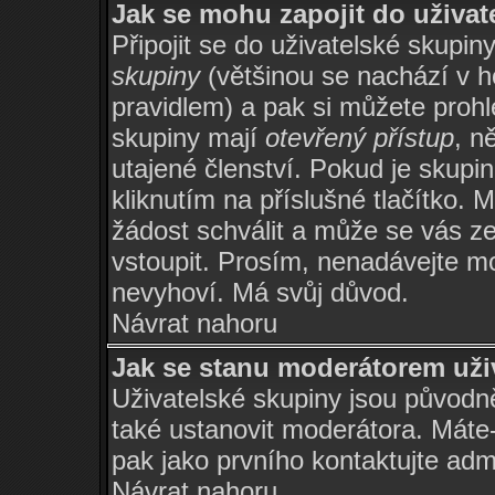
Jak se mohu zapojit do uživat
Připojit se do uživatelské skupin
skupiny
(většinou se nachází v ho
pravidlem) a pak si můžete proh
skupiny mají
otevřený přístup
, n
utajené členství. Pokud je skupi
kliknutím na příslušné tlačítko. 
žádost schválit a může se vás z
vstoupit. Prosím, nenadávejte mo
nevyhoví. Má svůj důvod.
Návrat nahoru
Jak se stanu moderátorem uži
Uživatelské skupiny jsou původ
také ustanovit moderátora. Máte-l
pak jako prvního kontaktujte ad
Návrat nahoru