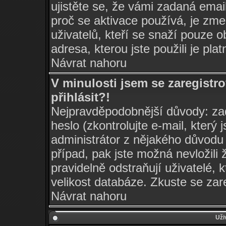
ujistěte se, že vámi zadaná ema
proč se aktivace používá, je zm
uživatelů, kteří se snaží pouze ob
adresa, kterou jste použili je pla
Návrat nahoru
V minulosti jsem se zaregist
přihlásit?!
Nejpravděpodobnější důvody: zad
heslo (zkontrolujte e-mail, který j
administrátor z nějakého důvodu 
případ, pak jste možná nevložili 
pravidelně odstraňují uživatelé, 
velikost databáze. Zkuste se zar
Návrat nahoru
Uži