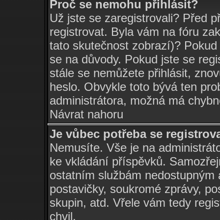
Proč se nemohu přihlásit?
Už jste se zaregistrovali? Před p
registrovat. Byla vám na fóru za
tato skutečnost zobrazí)? Pokud 
se na důvody. Pokud jste se regist
stále se nemůžete přihlásit, znov
heslo. Obvykle toto bývá ten pro
administrátora, možná má chybné
Návrat nahoru
Je vůbec potřeba se registrov
Nemusíte. Vše je na administrátor
ke vkládání příspěvků. Samozřej
ostatním službám nedostupným a
postavičky, soukromé zprávy, pos
skupin, atd. Vřele vám tedy regi
chvil.