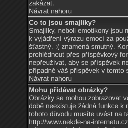
zakázat.
Návrat nahoru
Co to jsou smajlíky?
Smajlíky, neboli emotikony jsou m
k vyjádření výrazu emocí za pou
šťastný, :( znamená smutný. Ko
prohlédnout přes příspěvkový for
nepřeužívat, aby se příspěvek n
případně váš příspěvek v tomto 
Návrat nahoru
Mohu přidávat obrázky?
Obrázky se mohou zobrazovat ve 
době neexistuje žádná funkce k 
tohoto důvodu musíte uvést na t
http://www.nekde-na-internetu.c